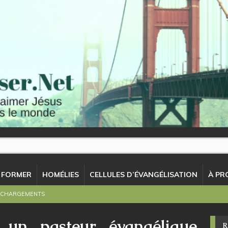
 FORMER
HOMÉLIES
CELLULES D’ÉVANGÉLISATION
À PR
ÉCHARGEMENTS
 un pasteur évangélique
R