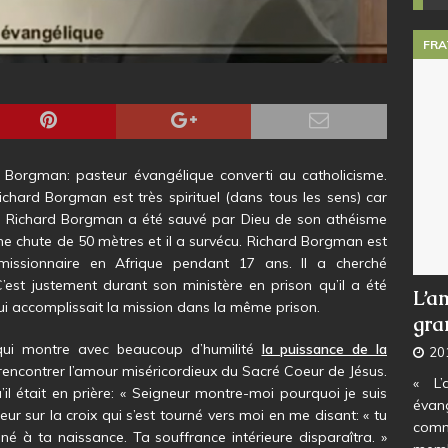
FRA
 Borgman: pasteur évangélique converti au catholicisme.
ichard Borgman est très spirituel (dans tous les sens) car
lui. Richard Borgman a été sauvé par Dieu de son athéisme
une chute de 50 mètres et il a survécu. Richard Borgman est
issionnaire en Afrique pendant 17 ans. Il a cherché
est justement durant son ministère en prison qu’il a été
L’a
ui accomplissait la mission dans la même prison.
gra
qui montre avec beaucoup d’humilité
la puissance de la
20
encontrer l’amour miséricordieux du Sacré Coeur de Jésus.
« L’
’il était en prière: « Seigneur montre-moi pourquoi je suis
évan
eur sur la croix qui s’est tourné vers moi en me disant: « tu
comm
 à ta naissance. Ta souffrance intérieure disparaîtra. »