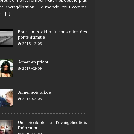
es s’aiment ; l’amour fraternel, c’est la plus
de évangélisation… Le monde, tout comme
se,
[...]
Pour nous aider à construire des
ponts d’amitié
2016-12-05
Aimer en priant
2017-02-09
Aimer son oïkos
2017-02-05
Un préalable à l’évangélisation,
l’adoration