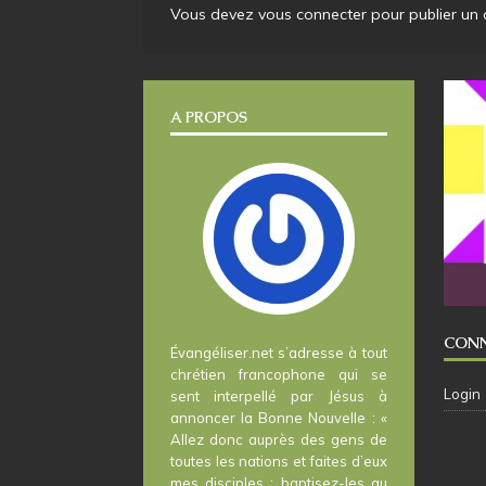
Vous devez
vous connecter
pour publier un
A PROPOS
CON
Évangéliser.net s’adresse à tout
chrétien francophone qui se
Login
sent interpellé par Jésus à
annoncer la Bonne Nouvelle : «
Allez donc auprès des gens de
toutes les nations et faites d’eux
mes disciples ; baptisez-les au