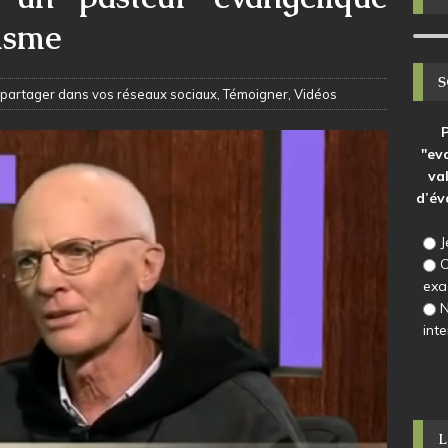
cisme
 partager dans vos réseaux sociaux
,
Témoigner
,
Vidéos
"ev
val
d’év
J
O
exa
N
inte
L